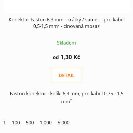
t
ů
Konektor Faston 6,3 mm - krátký / samec - pro kabel
0,5-1,5 mm² - cínovaná mosaz
Skladem
1,30 Kč
od
DETAIL
Faston konektor - kolík: 6,3 mm, pro kabel 0,75 - 1,5
mm²
1
100
500
1 000
5 000