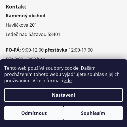
á
v
Kontakt
p
ý
p
Kamenný obchod
a
i
t
Havlíčkova 201
s
í
u
Ledeč nad Sázavou 58401
PO-PÁ:
9:00-12:00
přestávka
12:00-17:00
SO:
9:00-12:00 hod.
Tento web používá soubory cookie. Dalším
procházením tohoto webu vyjadřujete souhlas s jejich
Tel.:
603 856 018
používáním.. Více informací
zde
.
Email:
info@autohifi-jean.cz
Napište nám
Nastavení
Odmítnout
Souhlasím