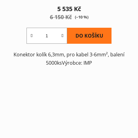
5 535 Kč
6 150 Kč
(–10 %)
DO KOŠÍKU
Konektor kolík 6,3mm, pro kabel 3-6mm², balení
5000ksVýrobce: IMP