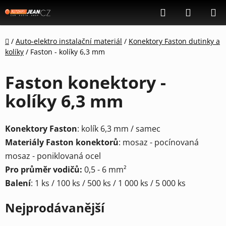
Přejít
Hledat
NÁKUP
na
KOŠÍK
obsah
Domů
/
Auto-elektro instalační materiál
/
Konektory Faston dutinky a
kolíky
/
Faston - kolíky 6,3 mm
Faston konektory -
kolíky 6,3 mm
Konektory Faston
: kolík 6,3 mm / samec
Materiály Faston konektorů
: m
osaz - pocínovaná
mosaz - poniklovaná ocel
Pro průměr vodičů:
0,5 - 6 mm²
Balení
: 1 ks / 100 ks / 500 ks / 1 000 ks / 5 000 ks
Nejprodávanější