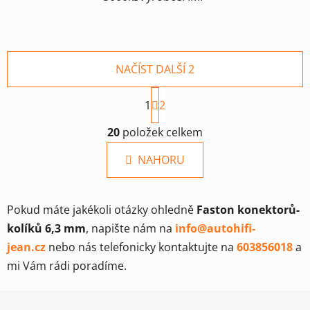
NAČÍST DALŠÍ 2
S
1
t
2
r
O
á
20
položek celkem
v
n
l
k
NAHORU
á
o
d
v
a
á
Pokud máte jakékoli otázky ohledně
Faston konektorů-
c
n
í
í
kolíků 6,3 mm
, napište nám na
info@autohifi-
p
jean.cz
nebo nás telefonicky kontaktujte na
603856018
a
r
mi Vám rádi poradíme.
v
k
Z
y