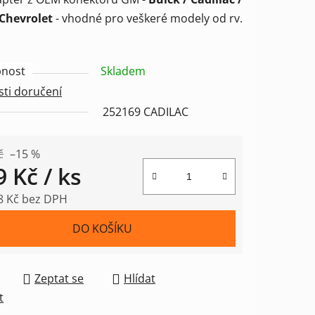
tu
Chevrolet
- vhodné pro veškeré modely od rv.
nost
Skladem
ti doručení
ek.
252169 CADILAC
č
–15 %
9 Kč
/ ks
8 Kč bez DPH
 cena:
DO KOŠÍKU
Zeptat se
Hlídat
t