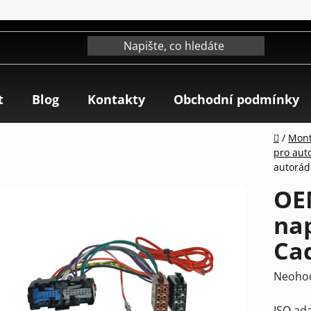
t
Blog
Kontakty
Obchodní podmínky
Domů
/
Mont
pro aut
autorádi
OE
nap
Cad
Průmě
Neoho
hodnoc
ISO ad