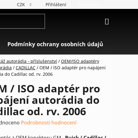
CZK
Přihlášení
Registrace
NÁKUPNÍ
KOŠÍK
Podmínky ochrany osobních údajů
Značky
áž autorádia - příslušenství
/
OEM/ISO adaptéry
orádia
/
CADILLAC
/
OEM / ISO adaptér pro napájení
a do Cadillac od. rv. 2006
M / ISO adaptér pro
ájení autorádia do
illac od. rv. 2006
rné
dnoceno
Podrobnosti hodnocení
ení
aptér z OEM konektoru GM -
Buick / Cadillac /