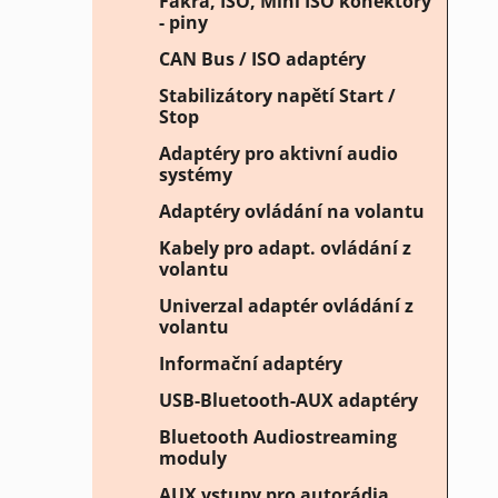
Fakra, ISO, Mini ISO konektory
- piny
CAN Bus / ISO adaptéry
Stabilizátory napětí Start /
Stop
Adaptéry pro aktivní audio
systémy
Adaptéry ovládání na volantu
Kabely pro adapt. ovládání z
volantu
Univerzal adaptér ovládání z
volantu
Informační adaptéry
USB-Bluetooth-AUX adaptéry
Bluetooth Audiostreaming
moduly
AUX vstupy pro autorádia