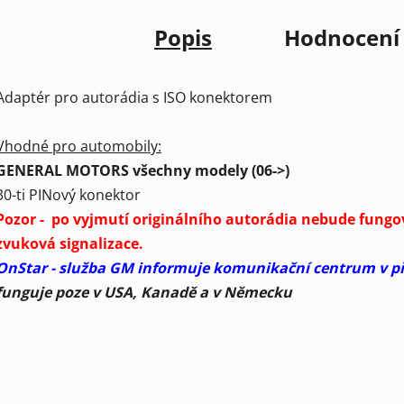
Popis
Hodnocení
Adaptér pro autorádia s ISO konektorem
Vhodné pro automobily:
GENERAL MOTORS všechny modely (06->)
30-ti PINový konektor
Pozor - po vyjmutí originálního autorádia nebude fung
zvuková signalizace.
OnStar - služba GM informuje komunikační centrum v př
funguje poze v USA, Kanadě a v Německu