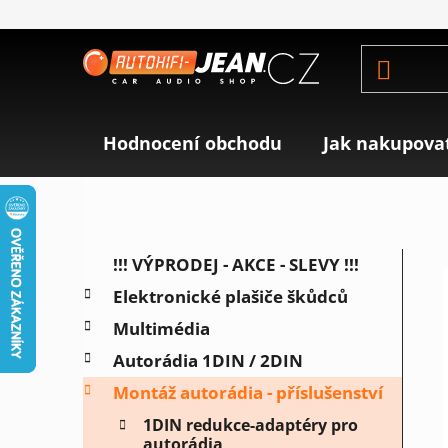
Přejít
na
obsah
Hodnocení obchodu
Jak nakupova
P
K
Přeskočit
!!! VÝPRODEJ - AKCE - SLEVY !!!
a
o
kategorie
Elektronické plašiče škůdců
t
s
e
Multimédia
t
g
r
Autorádia 1DIN / 2DIN
o
a
r
Montáž autorádia - příslušenství
i
n
1DIN redukce-adaptéry pro
e
n
autorádia