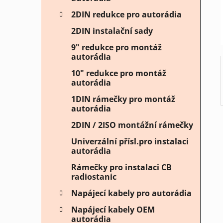
í
2DIN redukce pro autorádia
p
2DIN instalační sady
a
n
9" redukce pro montáž
autorádia
e
l
10" redukce pro montáž
autorádia
1DIN rámečky pro montáž
autorádia
2DIN / 2ISO montážní rámečky
Univerzální přísl.pro instalaci
autorádia
Rámečky pro instalaci CB
radiostanic
Napájecí kabely pro autorádia
Napájecí kabely OEM
autorádia