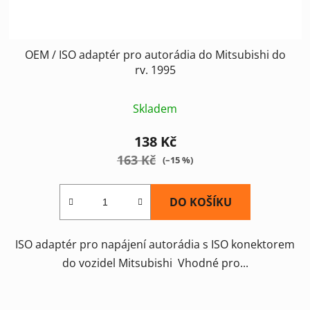
t
ů
OEM / ISO adaptér pro autorádia do Mitsubishi do
rv. 1995
Skladem
138 Kč
163 Kč
(–15 %)
DO KOŠÍKU
ISO adaptér pro napájení autorádia s ISO konektorem
do vozidel Mitsubishi Vhodné pro...