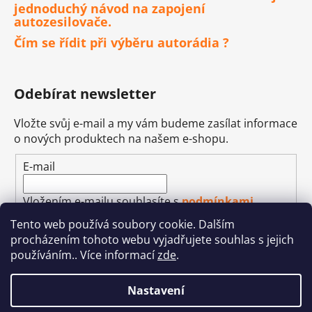
jednoduchý návod na zapojení
autozesilovače.
Čím se řídit při výběru autorádia ?
Odebírat newsletter
Vložte svůj e-mail a my vám budeme zasílat informace
o nových produktech na našem e-shopu.
E-mail
Vložením e-mailu souhlasíte s
podmínkami
ochrany osobních údajů
Tento web používá soubory cookie. Dalším
procházením tohoto webu vyjadřujete souhlas s jejich
PŘIHLÁSIT SE
používáním.. Více informací
zde
.
Nastavení