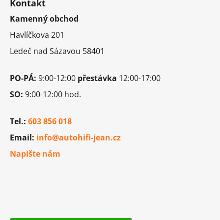
k
Kontakt
p
y
Kamenný obchod
a
v
t
ý
Havlíčkova 201
p
í
Ledeč nad Sázavou 58401
i
s
u
PO-PÁ:
9:00-12:00
přestávka
12:00-17:00
SO:
9:00-12:00 hod.
Tel.:
603 856 018
Email:
info@autohifi-jean.cz
Napište nám