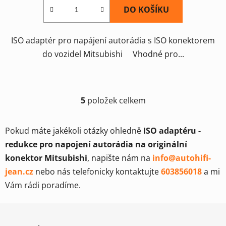
DO KOŠÍKU
ISO adaptér pro napájení autorádia s ISO konektorem
do vozidel Mitsubishi Vhodné pro...
5
položek celkem
O
v
l
Pokud máte jakékoli otázky ohledně
ISO adaptéru -
á
redukce pro napojení autorádia na originální
d
konektor Mitsubishi
, napište nám na
info@autohifi-
a
c
jean.cz
nebo nás telefonicky kontaktujte
603856018
a mi
í
Vám rádi poradíme.
p
r
Z
v
á