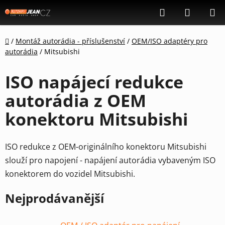
Přejít
Hledat
NÁKUP
na
KOŠÍK
obsah
Domů
/
Montáž autorádia - příslušenství
/
OEM/ISO adaptéry pro
autorádia
/
Mitsubishi
ISO napájecí redukce
autorádia z OEM
konektoru Mitsubishi
ISO redukce z OEM-originálního konektoru Mitsubishi
slouží pro napojení - napájení autorádia vybaveným ISO
konektorem do vozidel Mitsubishi.
Nejprodávanější