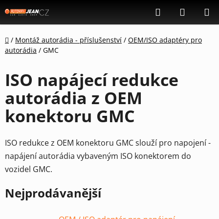
Přejít
Hledat
NÁKUP
na
KOŠÍK
obsah
Domů
/
Montáž autorádia - příslušenství
/
OEM/ISO adaptéry pro
autorádia
/
GMC
ISO napájecí redukce
autorádia z OEM
konektoru GMC
ISO redukce z OEM konektoru GMC slouží pro napojení -
napájení autorádia vybaveným ISO konektorem do
vozidel GMC.
Nejprodávanější