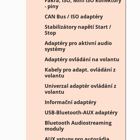
Fakra, ISO, Mini ISO konektory
- piny
CAN Bus / ISO adaptéry
Stabilizátory napětí Start /
Stop
Adaptéry pro aktivní audio
systémy
Adaptéry ovládání na volantu
Kabely pro adapt. ovládání z
volantu
Univerzal adaptér ovládání z
volantu
Informační adaptéry
USB-Bluetooth-AUX adaptéry
Bluetooth Audiostreaming
moduly
AUX vstupy pro autorádia