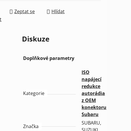
Zeptat se
Hlídat
t
Diskuze
Doplňkové parametry
ISO
napájecí
redukce
Kategorie
autorádia
z OEM
konektoru
Subaru
SUBARU,
Značka
SUZUKI