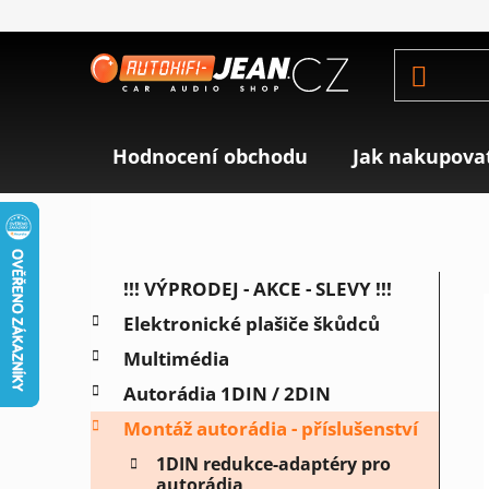
Přejít
na
obsah
Hodnocení obchodu
Jak nakupova
P
K
Přeskočit
!!! VÝPRODEJ - AKCE - SLEVY !!!
a
o
kategorie
Elektronické plašiče škůdců
t
s
e
Multimédia
t
g
r
Autorádia 1DIN / 2DIN
o
a
r
Montáž autorádia - příslušenství
i
n
1DIN redukce-adaptéry pro
e
n
autorádia