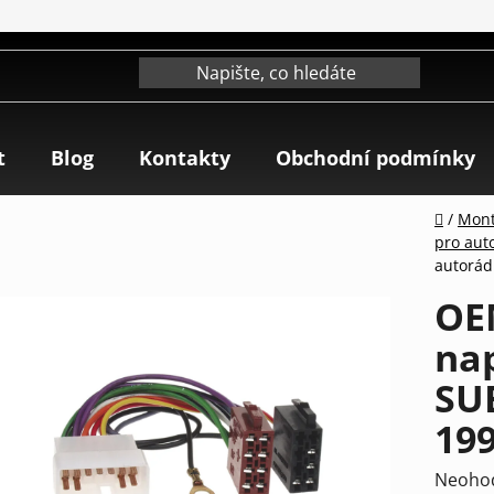
t
Blog
Kontakty
Obchodní podmínky
Domů
/
Mont
pro aut
autorád
OE
nap
SUB
19
Průmě
Neoho