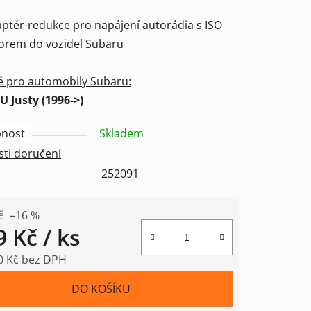
ení
aptér-redukce pro napájení autorádia s ISO
tu
orem do vozidel Subaru
 pro automobily Subaru:
 Justy (1996->)
ek.
nost
Skladem
ti doručení
252091
č
–16 %
9 Kč
/ ks
0 Kč bez DPH
 cena:
DO KOŠÍKU