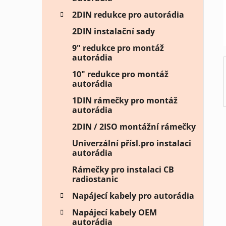
í
2DIN redukce pro autorádia
p
2DIN instalační sady
a
n
9" redukce pro montáž
autorádia
e
l
10" redukce pro montáž
autorádia
1DIN rámečky pro montáž
autorádia
2DIN / 2ISO montážní rámečky
Univerzální přísl.pro instalaci
autorádia
Rámečky pro instalaci CB
radiostanic
Napájecí kabely pro autorádia
Napájecí kabely OEM
autorádia