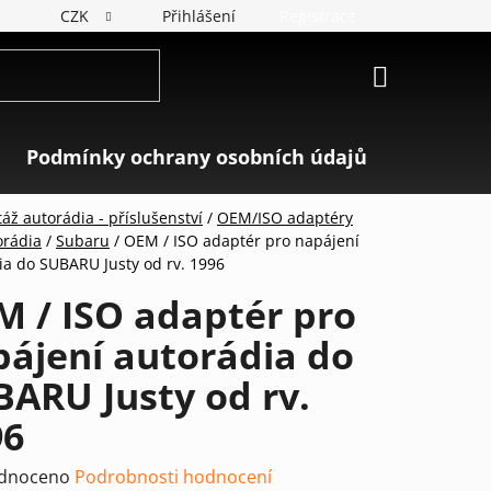
CZK
Přihlášení
Registrace
NÁKUPNÍ
KOŠÍK
Podmínky ochrany osobních údajů
Značky
áž autorádia - příslušenství
/
OEM/ISO adaptéry
orádia
/
Subaru
/
OEM / ISO adaptér pro napájení
ia do SUBARU Justy od rv. 1996
M / ISO adaptér pro
ájení autorádia do
ARU Justy od rv.
96
rné
dnoceno
Podrobnosti hodnocení