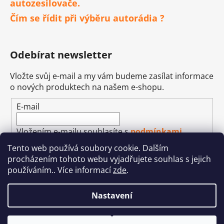
autozesilovače.
Čím se řídit při výběru autorádia ?
Odebírat newsletter
Vložte svůj e-mail a my vám budeme zasílat informace
o nových produktech na našem e-shopu.
E-mail
Vložením e-mailu souhlasíte s
podmínkami
ochrany osobních údajů
Tento web používá soubory cookie. Dalším
procházením tohoto webu vyjadřujete souhlas s jejich
PŘIHLÁSIT SE
používáním.. Více informací
zde
.
Nastavení
Vytvořil Shoptet
&
Betechnik