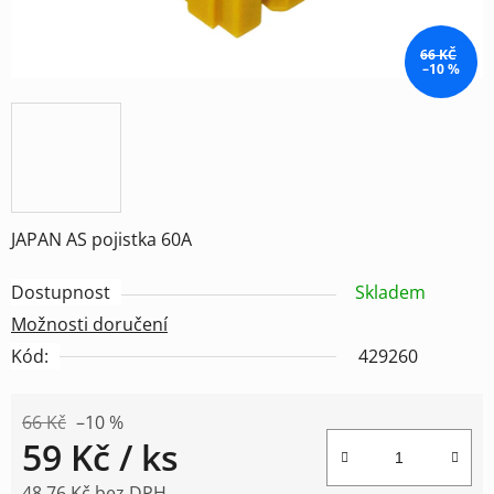
66 KČ
–10 %
JAPAN AS pojistka 60A
Dostupnost
Skladem
Možnosti doručení
Kód:
429260
66 Kč
–10 %
59 Kč
/ ks
48,76 Kč bez DPH