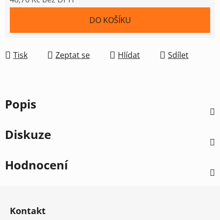
Měrná cena:
DO KOŠÍKU
Tisk
Zeptat se
Hlídat
Sdílet
Popis
Diskuze
Hodnocení
Z
á
Kontakt
p