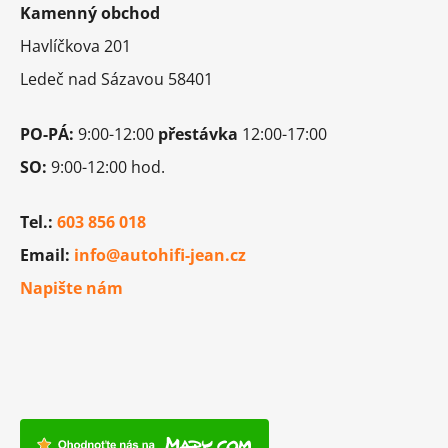
Kamenný obchod
a
t
Havlíčkova 201
í
Ledeč nad Sázavou 58401
PO-PÁ:
9:00-12:00
přestávka
12:00-17:00
SO:
9:00-12:00 hod.
Tel.:
603 856 018
Email:
info@autohifi-jean.cz
Napište nám