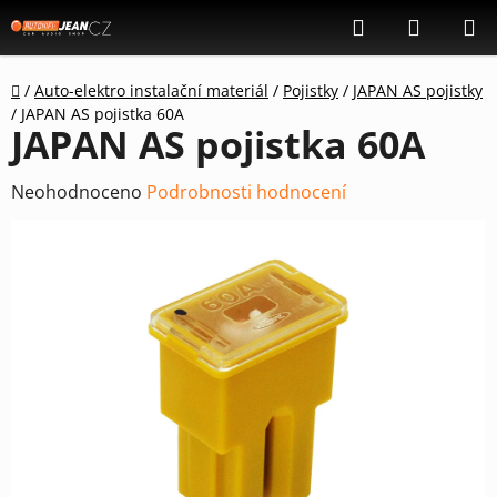
Přejít
Hledat
NÁKUP
na
KOŠÍK
obsah
Domů
/
Auto-elektro instalační materiál
/
Pojistky
/
JAPAN AS pojistky
/
JAPAN AS pojistka 60A
JAPAN AS pojistka 60A
Průměrné
Neohodnoceno
Podrobnosti hodnocení
hodnocení
produktu
je
0,0
z
5
hvězdiček.