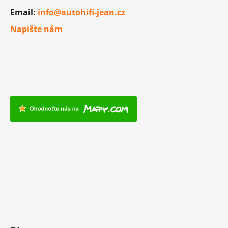
i
Email:
info@autohifi-jean.cz
s
u
Napište nám