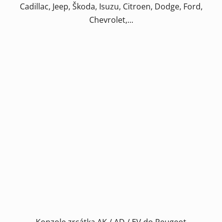
Cadillac, Jeep, Škoda, Isuzu, Citroen, Dodge, Ford,
Chevrolet,...
Konzole zrcátka AK / AD / EV do Peugeot