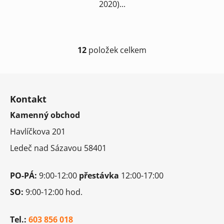
2020)...
12
položek celkem
O
v
l
Z
á
á
d
Kontakt
p
a
Kamenný obchod
a
c
t
í
Havlíčkova 201
í
p
Ledeč nad Sázavou 58401
r
v
k
PO-PÁ:
9:00-12:00
přestávka
12:00-17:00
y
SO:
9:00-12:00 hod.
v
ý
p
Tel.:
603 856 018