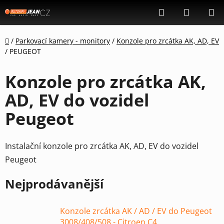
Přejít
Hledat
NÁKUP
na
KOŠÍK
obsah
Domů
/
Parkovací kamery - monitory
/
Konzole pro zrcátka AK, AD, EV
/
PEUGEOT
Konzole pro zrcátka AK,
AD, EV do vozidel
Peugeot
Instalační konzole pro zrcátka AK, AD, EV do vozidel
Peugeot
Nejprodávanější
Konzole zrcátka AK / AD / EV do Peugeot
3008/408/508 - Citroen C4