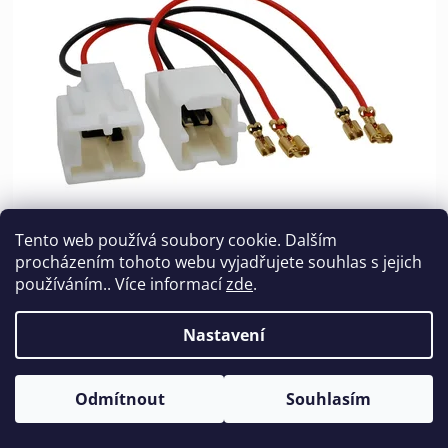
Tento web používá soubory cookie. Dalším
procházením tohoto webu vyjadřujete souhlas s jejich
Adaptér pro připojení reproduktorů Dacia / Nissan /
používáním.. Více informací
zde
.
Renault
Průměrné
Nastavení
Skladem
hodnocení
produktu
98 Kč
Odmítnout
Souhlasím
je
109 Kč
(–10 %)
5,0