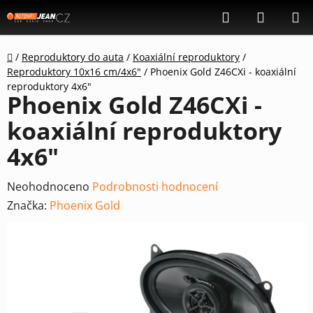
Přejít
Hledat
NÁKUP
na
KOŠÍK
obsah
Domů
/
Reproduktory do auta
/
Koaxiální reproduktory
/
Reproduktory 10x16 cm/4x6"
/
Phoenix Gold Z46CXi - koaxiální
reproduktory 4x6"
Phoenix Gold Z46CXi -
koaxiální reproduktory
4x6"
Průměrné
Neohodnoceno
Podrobnosti hodnocení
hodnocení
Značka:
Phoenix Gold
produktu
je
0,0
z
5