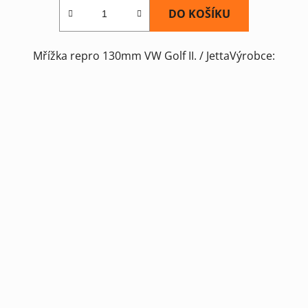
DO KOŠÍKU
Mřížka repro 130mm VW Golf II. / JettaVýrobce: