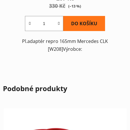
330 Kč
(–13 %)
DO KOŠÍKU
Pl.adaptér repro 165mm Mercedes CLK
[W208]Výrobce:
Podobné produkty