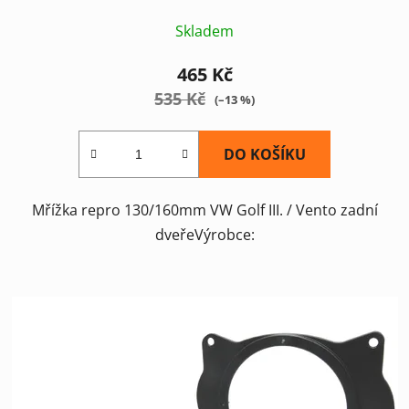
Skladem
465 Kč
535 Kč
(–13 %)
DO KOŠÍKU
Mřížka repro 130/160mm VW Golf III. / Vento zadní
dveřeVýrobce: