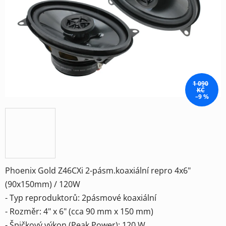
hvězdiček.
1 090
KČ
–9 %
Phoenix Gold Z46CXi 2-pásm.koaxiální repro 4x6"
(90x150mm) / 120W
- Typ reproduktorů: 2pásmové koaxiální
- Rozměr: 4" x 6" (cca 90 mm x 150 mm)
- Špičkový výkon (Peak Power): 120 W