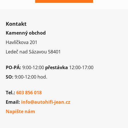
Z
á
Kontakt
p
Kamenný obchod
a
t
Havlíčkova 201
í
Ledeč nad Sázavou 58401
PO-PÁ:
9:00-12:00
přestávka
12:00-17:00
SO:
9:00-12:00 hod.
Tel.:
603 856 018
Email:
info@autohifi-jean.cz
Napište nám