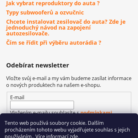
Jak vybrat reproduktory do auta ?
Typy subwooferů a ozvučnic
Chcete instalovat zesilovač do auta? Zde je
jednoduchý návod na zapojení
autozesilovače.
Čím se řídit při výběru autorádia ?
Odebírat newsletter
Vložte svůj e-mail a my vám budeme zasílat informace
o nových produktech na našem e-shopu.
E-mail
Vložením e-mailu souhlasíte s
podmínkami
ochrany osobních údajů
Tento web používá soubory cookie. Dalším
procházením tohoto webu vyjadřujete souhlas s jejich
PŘIHLÁSIT SE
používáním.. Více informací
zde
.