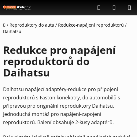
Přejít
Hledat
NÁKUP
na
KOŠÍK
obsah
Domů
/
Reproduktory do auta
/
Redukce-napájení reproduktorů
/
Daihatsu
Redukce pro napájení
reproduktorů do
Daihatsu
Daihatsu napájecí adaptéry-redukce pro připojení
reproduktorů s Faston konekotry, do automobilů s
přípravou pro originální reproduktory Daihatsu.
Jednoduchá montáž pro napájení-zapojení
reproduktorů.
Balení obsahuje 2-kusy adaptérů.