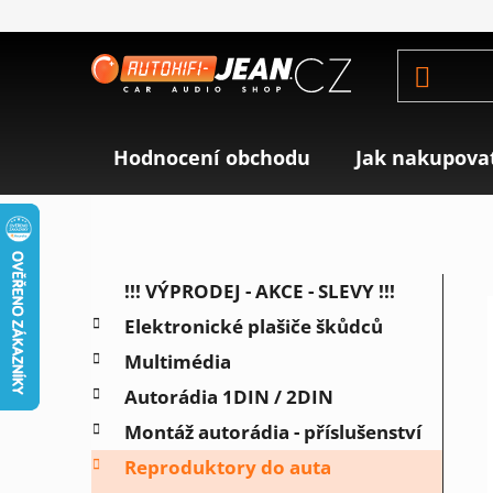
Přejít
na
obsah
Hodnocení obchodu
Jak nakupova
P
K
Přeskočit
!!! VÝPRODEJ - AKCE - SLEVY !!!
a
o
kategorie
Elektronické plašiče škůdců
t
s
e
Multimédia
t
g
r
Autorádia 1DIN / 2DIN
o
a
r
Montáž autorádia - příslušenství
i
n
Reproduktory do auta
e
n