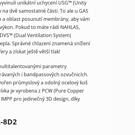
yvinuli unikátní uchycení USG™ (Unity
 na dvě samostatné části. To ale u GAS
yb a oblast posunutí membrány, aby vám
í výkon. Pokud to máte rádi NAHLAS,
DVS™ (Dual Ventilation System)
tepla. Správné chlazení znamená snížení
y a získat ještě větší tlak!
 multitalentovanými parametry
ětrávaných i bandpassových ozvučnicích.
tvořen průmyslový a odolný ocelový koš
cívka je vyrobena z PCW (Pure Copper
z IMPP pro jedinečný 3D design, díky
2-8D2