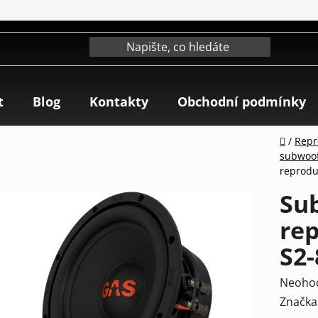
t
Blog
Kontakty
Obchodní podmínky
Domů
/
Repr
subwoo
reprodu
Su
re
S2
Průmě
Neoho
hodnoc
Značka