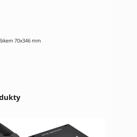
rubkem 70x346 mm
odukty