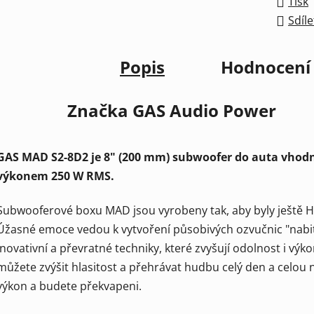
Tisk
Sdíle
Popis
Hodnocení
Značka
GAS Audio Power
GAS MAD S2-8D2 je 8" (200 mm) subwoofer do auta vhodn
výkonem 250 W RMS.
Subwooferové boxu MAD jsou vyrobeny tak, aby byly ještě HL
Úžasné emoce vedou k vytvoření působivých ozvučnic "nabit
inovativní a převratné techniky, které zvyšují odolnost i výkon
můžete zvýšit hlasitost a přehrávat hudbu celý den a celo
výkon a budete překvapeni.