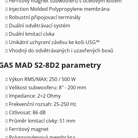
Ferritový magnet subwooferu s ocelovým košem
Injection Molded Polypropylene membrána
Robustní připojovací terminály
Duální odvětrávací systém
Duální kmitací cívka
Unikátní uchycení závěsu ke koši USG™
Vhodný do odvětrávaných i uzavřených boxů
GAS MAD S2-8D2 parametry
Výkon RMS/MAX: 250 / 500 W
Velikost subwooferu: 8" - 200 mm
Impedance: 2+2 Ohmy
Frekvenční rozsah: 25-250 Hz
Citlivosat: 86 dB
Průměr kmitací cívky: 51 mm
Ferritový magnet
Polypropylenová membrána