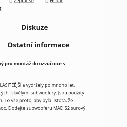
Zeptat se
Hlídat
t
Diskuze
Ostatní informace
ý pro montáž do ozvučnice s
ASITÉĚJŠÍ a vydržely po mnoho let.
ých" skvělými subwoofery. Jsou použity
. To vše proto, aby byla jistota, že
u noc. Dodejte subwooferu MAD S2 surový