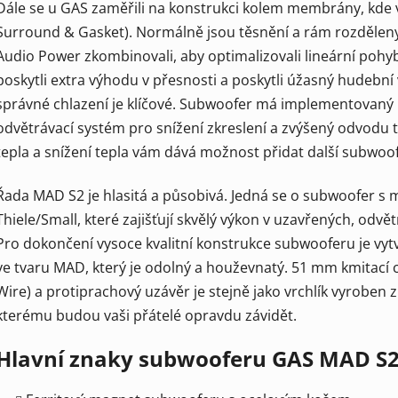
Dále se u GAS zaměřili na konstrukci kolem membrány, kde v
Surround & Gasket). Normálně jsou těsnění a rám rozděleny
Audio Power zkombinovali, aby optimalizovali lineární poh
poskytli extra výhodu v přesnosti a poskytli úžasný hudebn
správné chlazení je klíčové. Subwoofer má implementovaný 
odvětrávací systém pro snížení zkreslení a zvýšený odvodu 
tepla a snížení tepla vám dává možnost přidat další subwoofer
Řada MAD S2 je hlasitá a působivá. Jedná se o subwoofer s
Thiele/Small, které zajišťují skvělý výkon v uzavřených, odv
Pro dokončení vysoce kvalitní konstrukce subwooferu je vy
ve tvaru MAD, který je odolný a houževnatý. 51 mm kmitací 
Wire) a protiprachový uzávěr je stejně jako vrchlík vyroben 
kterému budou vaši přátelé opravdu závidět.
Hlavní znaky subwooferu GAS MAD S