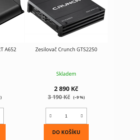
RT A652
Zesilovač Crunch GTS2250
Skladem
2 890 Kč
3 190 Kč
)
(–9 %)
DO KOŠÍKU