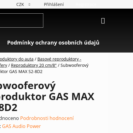
CZK
Přihlášení
Registrace
NÁKUPNÍ
KOŠÍK
Podmínky ochrany osobních údajů
Značky
oduktory do auta
/
Basové reproduktory -
fery
/
Reproduktory 20 cm/8"
/
Subwooferový
ktor GAS MAX S2-8D2
bwooferový
produktor GAS MAX
-8D2
rné
dnoceno
Podrobnosti hodnocení
ení
:
GAS Audio Power