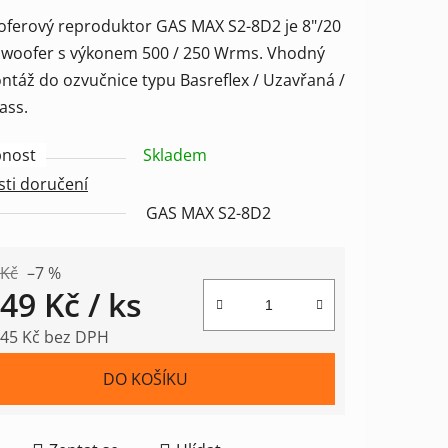
tu
ferový reproduktor GAS MAX S2-8D2 je 8"/20
woofer s výkonem 500 / 250 Wrms. Vhodný
ntáž do ozvučnice typu Basreflex / Uzavřaná /
ass.
ek.
nost
Skladem
ti doručení
GAS MAX S2-8D2
 Kč
–7 %
749 Kč
/ ks
,45 Kč bez DPH
 cena:
DO KOŠÍKU