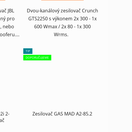
vač JBL
Dvou-kanálový zesilovač Crunch
dný pro
GTS2250 s výkonem 2x 300 - 1x
, nebo
600 Wmax / 2x 80 - 1x 300
feru....
Wrms.
TIP
DOPORUČUJEME
2i 2-
Zesilovač GAS MAD A2-85.2
ač
Průměrné