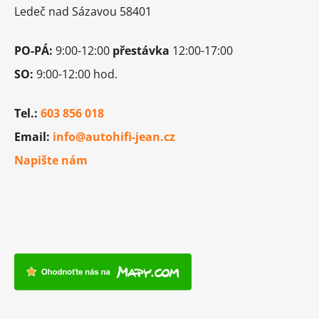
i
í
Ledeč nad Sázavou 58401
s
u
PO-PÁ:
9:00-12:00
přestávka
12:00-17:00
SO:
9:00-12:00 hod.
Tel.:
603 856 018
Email:
info@autohifi-jean.cz
Napište nám