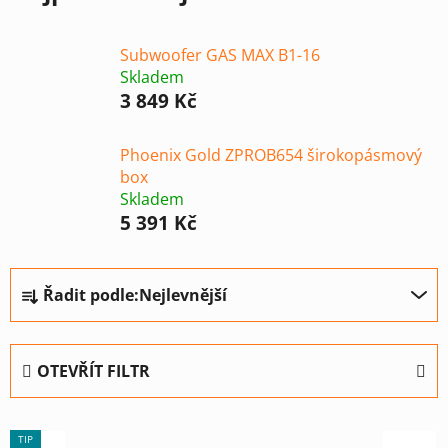
Subwoofer GAS MAX B1-16
Skladem
3 849 Kč
Phoenix Gold ZPROB654 širokopásmový
box
Skladem
5 391 Kč
Ř
Řadit podle:
Nejlevnější
a
z
e
OTEVŘÍT FILTR
n
í
V
p
TIP