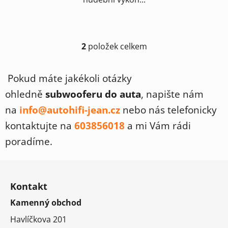
2
položek celkem
O
v
l
Pokud máte jakékoli otázky
á
ohledně
subwooferu do auta
, napište nám
d
a
na
info@autohifi-jean.cz
nebo nás telefonicky
c
kontaktujte na
603856018
a mi Vám rádi
í
p
poradíme.
r
v
Z
k
á
y
Kontakt
p
v
Kamenný obchod
a
ý
t
p
Havlíčkova 201