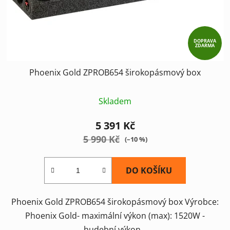
DOPRAVA
ZDARMA
Phoenix Gold ZPROB654 širokopásmový box
Skladem
5 391 Kč
5 990 Kč
(–10 %)
DO KOŠÍKU
Phoenix Gold ZPROB654 širokopásmový box Výrobce:
Phoenix Gold- maximální výkon (max): 1520W -
hudební výkon...