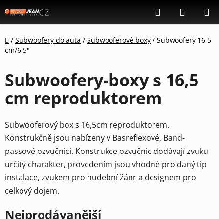
Přejít
Hledat
NÁKUP
na
KOŠÍK
obsah
Domů
/
Subwoofery do auta
/
Subwooferové boxy
/
Subwoofery 16,5
cm/6,5"
Subwoofery-boxy s 16,5
cm reproduktorem
Subwooferový box s 16,5cm reproduktorem.
Konstrukčně jsou nabízeny v Basreflexové, Band-
passové ozvučnici. Konstrukce
ozvučnic dodávají zvuku
určitý charakter, provedením jsou vhodné pro daný tip
instalace, zvukem pro hudební žánr a designem pro
celkový dojem.
Nejprodávanější