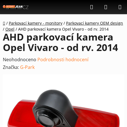
Přejít
Hledat
NÁKUP
na
KOŠÍK
obsah
Domů
/
Parkovací kamery - monitory
/
Parkovací kamery OEM design
/
Opel
/
AHD parkovací kamera Opel Vivaro - od rv. 2014
AHD parkovací kamera
Opel Vivaro - od rv. 2014
Průměrné
Neohodnoceno
Podrobnosti hodnocení
hodnocení
Značka:
G-Park
produktu
je
0,0
z
5
hvězdiček.