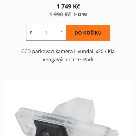
1 749 Kč
1 990 Kč
(–12 %)
DO KOŠÍKU
CCD parkovací kamera Hyundai ix20 / Kia
VengaVýrobce: G-Park