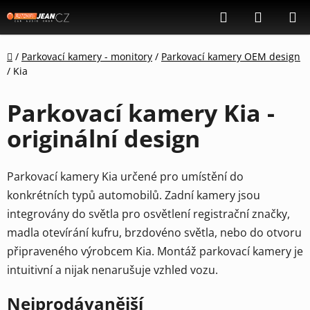
Přejít
Hledat
NÁKUP
na
KOŠÍK
obsah
Domů
/
Parkovací kamery - monitory
/
Parkovací kamery OEM design
/
Kia
Parkovací kamery Kia -
originální design
Parkovací kamery Kia určené pro umístění do
konkrétních typů automobilů. Zadní kamery jsou
integrovány do světla pro osvětlení registrační značky,
madla otevírání kufru, brzdovéno světla, nebo do otvoru
připraveného výrobcem Kia. Montáž parkovací kamery je
intuitivní a nijak nenarušuje vzhled vozu.
Nejprodávanější