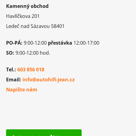
p
v
Kamenný obchod
a
ý
t
p
Havlíčkova 201
i
í
Ledeč nad Sázavou 58401
s
u
PO-PÁ:
9:00-12:00
přestávka
12:00-17:00
SO:
9:00-12:00 hod.
Tel.:
603 856 018
Email:
info@autohifi-jean.cz
Napište nám