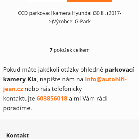
CCD parkovací kamera Hyundai i30 III. (2017-
>)Výrobce: G-Park
7
položek celkem
O
v
l
Pokud máte jakékoli otázky ohledně
parkovací
á
kamery Kia
, napište nám na
info@autohifi-
d
a
jean.cz
nebo nás telefonicky
c
kontaktujte
603856018
a mi Vám rádi
í
p
poradíme.
r
v
Z
k
á
y
Kontakt