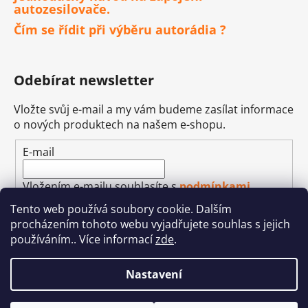
autozesilovače.
Čím se řídit při výběru autorádia ?
Odebírat newsletter
Vložte svůj e-mail a my vám budeme zasílat informace
o nových produktech na našem e-shopu.
E-mail
Vložením e-mailu souhlasíte s
podmínkami
ochrany osobních údajů
Tento web používá soubory cookie. Dalším
procházením tohoto webu vyjadřujete souhlas s jejich
PŘIHLÁSIT SE
používáním.. Více informací
zde
.
Nastavení
Vytvořil Shoptet
&
Betechnik