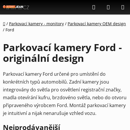
Přejít
Hledat
NÁKUP
na
KOŠÍK
obsah
Domů
/
Parkovací kamery - monitory
/
Parkovací kamery OEM design
/
Ford
Parkovací kamery Ford -
originální design
Parkovací kamery Ford určené pro umístění do
konkrétních typů automobilů. Zadní kamery jsou
integrovány do světla pro osvětlení registrační značky,
madla otevírání kufru, brzdovéno světla, nebo do otvoru
připraveného výrobcem Ford. Montáž parkovací kamery
je intuitivní a nijak nenarušuje vzhled vozu.
Nejprodávanější