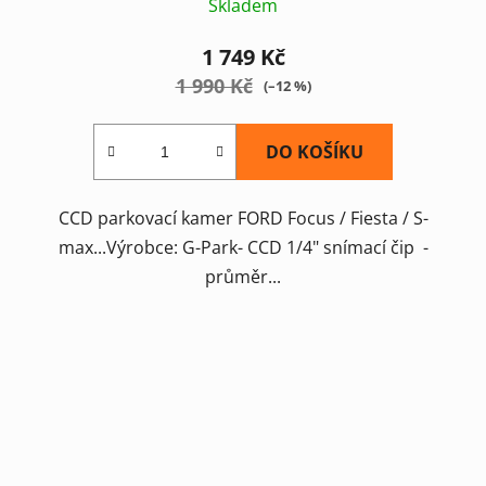
Skladem
1 749 Kč
1 990 Kč
(–12 %)
DO KOŠÍKU
CCD parkovací kamer FORD Focus / Fiesta / S-
max...Výrobce: G-Park- CCD 1/4" snímací čip -
průměr...