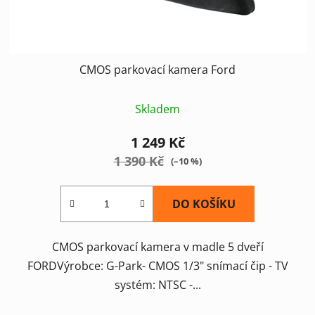
k
t
ů
CMOS parkovací kamera Ford
Skladem
1 249 Kč
1 390 Kč
(–10 %)
DO KOŠÍKU
CMOS parkovací kamera v madle 5 dveří
FORDVýrobce: G-Park- CMOS 1/3" snímací čip - TV
systém: NTSC -...