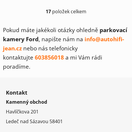
17
položek celkem
O
v
l
Pokud máte jakékoli otázky ohledně
parkovací
á
kamery Ford
, napište nám na
info@autohifi-
d
a
jean.cz
nebo nás telefonicky
c
kontaktujte
603856018
a mi Vám rádi
í
p
poradíme.
r
v
Z
k
á
y
Kontakt
p
v
Kamenný obchod
a
ý
t
p
Havlíčkova 201
i
í
Ledeč nad Sázavou 58401
s
u