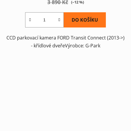
3 890 Kč
(–12 %)
DO KOŠÍKU
CCD parkovací kamera FORD Transit Connect (2013->)
- křídlové dveřeVýrobce: G-Park