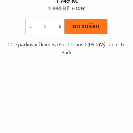
1 749 Kč
1 990 Kč
(–12 %)
DO KOŠÍKU
CCD parkovací kamera Ford Transit (09->)Výrobce: G-
Park