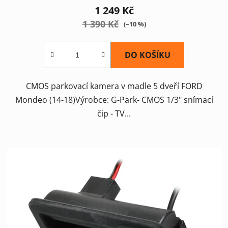
1 249 Kč
1 390 Kč
(–10 %)
DO KOŠÍKU
CMOS parkovací kamera v madle 5 dveří FORD
Mondeo (14-18)Výrobce: G-Park- CMOS 1/3" snímací
čip - TV...