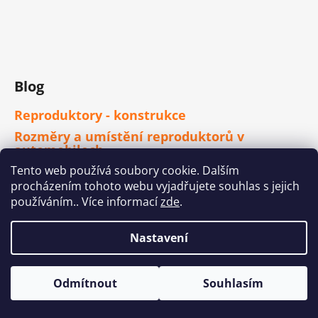
Blog
Reproduktory - konstrukce
Rozměry a umístění reproduktorů v
automobilech
Jak vybrat reproduktory do auta ?
Tento web používá soubory cookie. Dalším
procházením tohoto webu vyjadřujete souhlas s jejich
Typy subwooferů a ozvučnic
používáním.. Více informací
zde
.
Chcete instalovat zesilovač do auta? Zde je
jednoduchý návod na zapojení
Nastavení
autozesilovače.
Čím se řídit při výběru autorádia ?
Odmítnout
Souhlasím
Odebírat newsletter