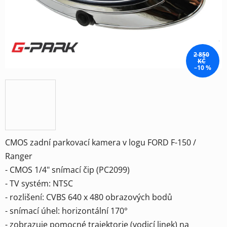
2 850
KČ
–10 %
CMOS zadní parkovací kamera v logu FORD F-150 /
Ranger
- CMOS 1/4" snímací čip (PC2099)
- TV systém: NTSC
- rozlišení: CVBS 640 x 480 obrazových bodů
- snímací úhel: horizontální 170°
- zobrazuje pomocné trajektorie (vodicí linek) na