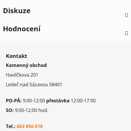
Diskuze
Hodnocení
Z
á
Kontakt
p
Kamenný obchod
a
t
Havlíčkova 201
í
Ledeč nad Sázavou 58401
PO-PÁ:
9:00-12:00
přestávka
12:00-17:00
SO:
9:00-12:00 hod.
Tel.:
603 856 018