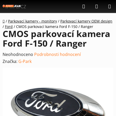
Přejít
Hledat
NÁKUP
na
KOŠÍK
obsah
Domů
/
Parkovací kamery - monitory
/
Parkovací kamery OEM design
/
Ford
/
CMOS parkovací kamera Ford F-150 / Ranger
CMOS parkovací kamera
Ford F-150 / Ranger
Průměrné
Neohodnoceno
Podrobnosti hodnocení
hodnocení
Značka:
G-Park
produktu
je
0,0
z
5
hvězdiček.