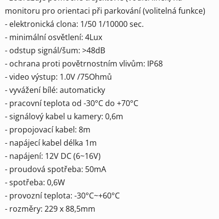
monitoru pro orientaci při parkování (volitelná funkce)
- elektronická clona: 1/50 1/10000 sec.
- minimální osvětlení: 4Lux
- odstup signál/šum: >48dB
- ochrana proti povětrnostním vlivům: IP68
- video výstup: 1.0V /75Ohmů
- vyvážení bílé: automaticky
- pracovní teplota od -30°C do +70°C
- signálový kabel u kamery: 0,6m
- propojovací kabel: 8m
- napájecí kabel délka 1m
- napájení: 12V DC (6~16V)
- proudová spotřeba: 50mA
- spotřeba: 0,6W
- provozní teplota: -30°C~+60°C
- rozměry: 229 x 88,5mm