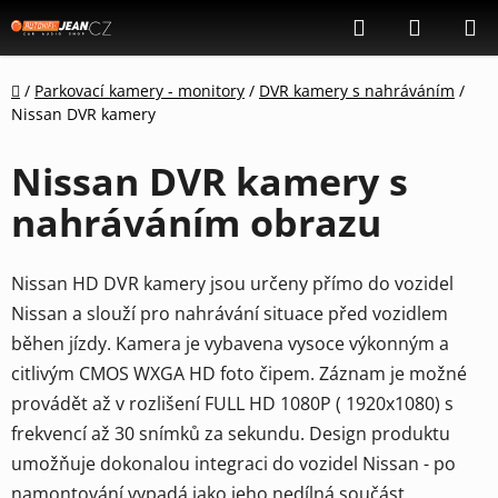
Přejít
Hledat
NÁKUP
na
KOŠÍK
obsah
Domů
/
Parkovací kamery - monitory
/
DVR kamery s nahráváním
/
Nissan DVR kamery
Nissan DVR kamery s
nahráváním obrazu
Nissan HD DVR kamery jsou určeny přímo do vozidel
Nissan a slouží pro nahrávání situace před vozidlem
běhen jízdy. Kamera je vybavena vysoce výkonným a
citlivým CMOS WXGA HD foto čipem. Záznam je možné
provádět až v rozlišení FULL HD 1080P ( 1920x1080) s
frekvencí až 30 snímků za sekundu. Design produktu
umožňuje dokonalou integraci do vozidel Nissan - po
namontování vypadá jako jeho nedílná součást.