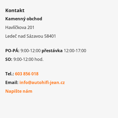
k
á
y
Kontakt
p
v
Kamenný obchod
a
ý
t
p
Havlíčkova 201
i
í
Ledeč nad Sázavou 58401
s
u
PO-PÁ:
9:00-12:00
přestávka
12:00-17:00
SO:
9:00-12:00 hod.
Tel.:
603 856 018
Email:
info@autohifi-jean.cz
Napište nám