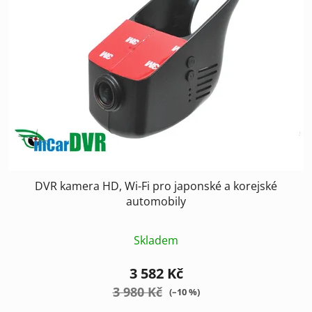
i
d
s
u
p
k
r
t
o
ů
d
u
k
t
ů
DVR kamera HD, Wi-Fi pro japonské a korejské
automobily
Skladem
3 582 Kč
3 980 Kč
(–10 %)