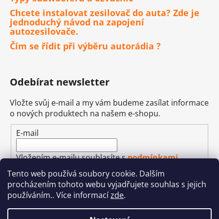
Chcete instalovat zesilovač do auta? Zde je
jednoduchý návod na zapojení
autozesilovače.
Čím se řídit při výběru autorádia ?
Odebírat newsletter
Vložte svůj e-mail a my vám budeme zasílat informace
o nových produktech na našem e-shopu.
E-mail
Vložením e-mailu souhlasíte s
podmínkami
ochrany osobních údajů
Tento web používá soubory cookie. Dalším
procházením tohoto webu vyjadřujete souhlas s jejich
PŘIHLÁSIT SE
používáním.. Více informací
zde
.