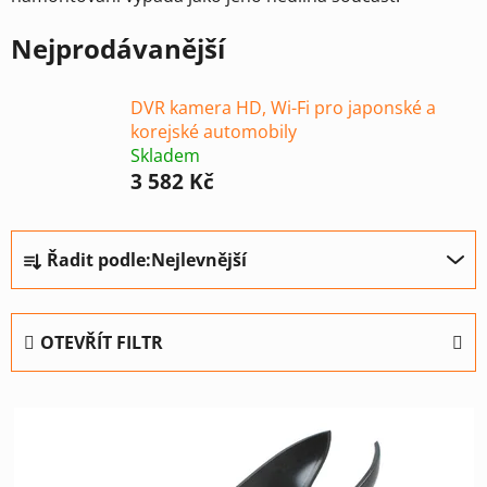
Nejprodávanější
DVR kamera HD, Wi-Fi pro japonské a
korejské automobily
Skladem
3 582 Kč
Ř
Řadit podle:
Nejlevnější
a
z
e
OTEVŘÍT FILTR
n
í
V
p
ý
r
p
o