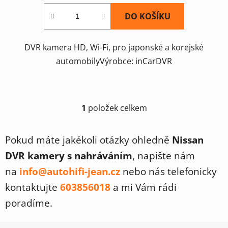
DO KOŠÍKU
DVR kamera HD, Wi-Fi, pro japonské a korejské
automobilyVýrobce: inCarDVR
1
položek celkem
O
v
l
Pokud máte jakékoli otázky ohledně
Nissan
á
DVR kamery s nahráváním
, napište nám
d
a
na
info@autohifi-jean.cz
nebo nás telefonicky
c
kontaktujte
603856018
a mi Vám rádi
í
p
poradíme.
r
v
Z