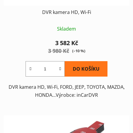
ů
DVR kamera HD, Wi-Fi
Skladem
3 582 Kč
3 980 Kč
(–10 %)
DO KOŠÍKU
DVR kamera HD, Wi-Fi, FORD, JEEP, TOYOTA, MAZDA,
HONDA...Výrobce: inCarDVR