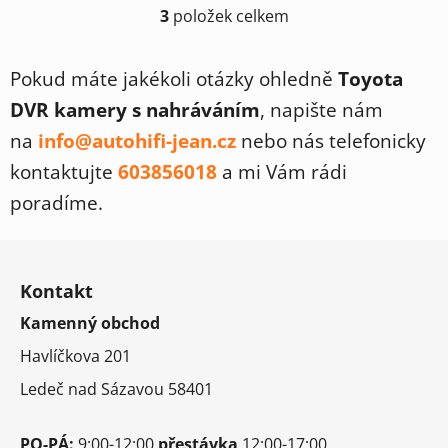
3
položek celkem
O
v
l
Pokud máte jakékoli otázky ohledně
Toyota
á
DVR kamery s nahráváním
, napište nám
d
a
na
info@autohifi-jean.cz
nebo nás telefonicky
c
kontaktujte
603856018
a mi Vám rádi
í
p
poradíme.
r
v
Z
k
á
y
Kontakt
p
v
Kamenný obchod
a
ý
t
p
Havlíčkova 201
i
í
Ledeč nad Sázavou 58401
s
u
PO-PÁ:
9:00-12:00
přestávka
12:00-17:00