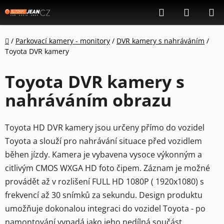
Přejít
Hledat
NÁKUP
na
KOŠÍK
obsah
Domů
/
Parkovací kamery - monitory
/
DVR kamery s nahráváním
/
Toyota DVR kamery
Toyota DVR kamery s
nahráváním obrazu
Toyota HD DVR kamery jsou určeny přímo do vozidel
Toyota a slouží pro nahrávání situace před vozidlem
běhen jízdy. Kamera je vybavena vysoce výkonným a
citlivým CMOS WXGA HD foto čipem. Záznam je možné
provádět až v rozlišení FULL HD 1080P ( 1920x1080) s
frekvencí až 30 snímků za sekundu. Design produktu
umožňuje dokonalou integraci do vozidel Toyota - po
namontování vypadá jako jeho nedílná součást.