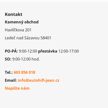
Z
á
Kontakt
p
Kamenný obchod
a
t
Havlíčkova 201
í
Ledeč nad Sázavou 58401
PO-PÁ:
9:00-12:00
přestávka
12:00-17:00
SO:
9:00-12:00 hod.
Tel.:
603 856 018
Email:
info@autohifi-jean.cz
Napište nám