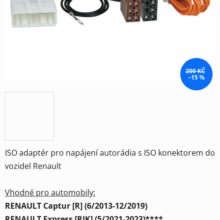
hvězdiček.
200 KČ
–15 %
ISO adaptér pro napájení autorádia s ISO konektorem do
vozidel Renault
Vhodné pro automobily:
RENAULT Captur [R] (6/2013-12/2019)
RENAULT Express [RJK] (5/2021-2023)****