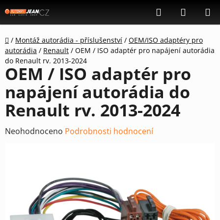
Přejít
Hledat
NÁKUP
na
KOŠÍK
obsah
Domů
/
Montáž autorádia - příslušenství
/
OEM/ISO adaptéry pro
autorádia
/
Renault
/
OEM / ISO adaptér pro napájení autorádia
do Renault rv. 2013-2024
OEM / ISO adaptér pro
napájení autorádia do
Renault rv. 2013-2024
Průměrné
Neohodnoceno
Podrobnosti hodnocení
hodnocení
produktu
je
0,0
z
5