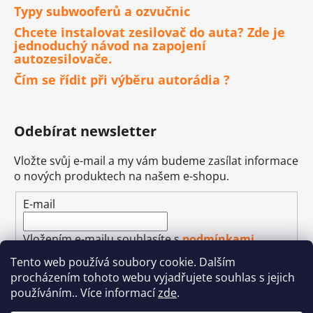
Typy subwooferů a ozvučnic
Chcete instalovat zesilovač do auta? Zde je
jednoduchý návod na zapojení
autozesilovače.
Čím se řídit při výběru autorádia ?
Odebírat newsletter
Vložte svůj e-mail a my vám budeme zasílat informace
o nových produktech na našem e-shopu.
E-mail
Vložením e-mailu souhlasíte s
podmínkami
ochrany osobních údajů
Tento web používá soubory cookie. Dalším
procházením tohoto webu vyjadřujete souhlas s jejich
PŘIHLÁSIT SE
používáním.. Více informací
zde
.