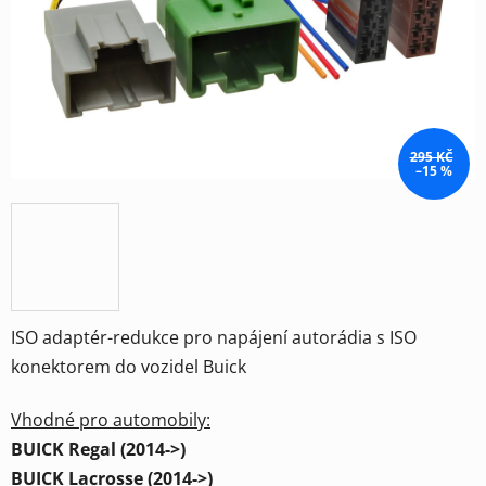
hvězdiček.
295 KČ
–15 %
ISO adaptér-redukce pro napájení autorádia s ISO
konektorem do vozidel Buick
Vhodné pro automobily:
BUICK Regal (2014->)
BUICK Lacrosse (2014->)