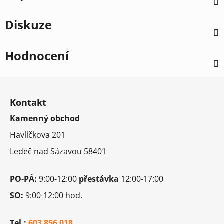
Diskuze
Hodnocení
Z
á
Kontakt
p
Kamenný obchod
a
t
Havlíčkova 201
í
Ledeč nad Sázavou 58401
PO-PÁ:
9:00-12:00
přestávka
12:00-17:00
SO:
9:00-12:00 hod.
Tel.:
603 856 018