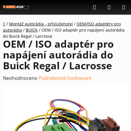
Přejít
Hledat
NÁKUP
na
KOŠÍK
obsah
Domů
/
Montáž autorádia - příslušenství
/
OEM/ISO adaptéry pro
autorádia
/
BUICK
/
OEM / ISO adaptér pro napájení autorádia
do Buick Regal / Lacrosse
OEM / ISO adaptér pro
napájení autorádia do
Buick Regal / Lacrosse
Průměrné
Neohodnoceno
Podrobnosti hodnocení
hodnocení
produktu
je
0,0
z
5