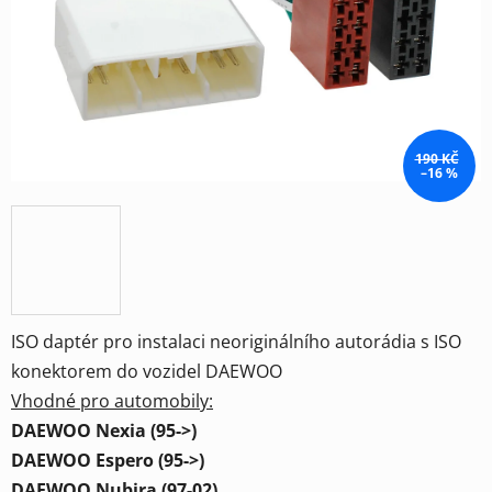
hvězdiček.
190 KČ
–16 %
ISO daptér pro instalaci neoriginálního autorádia s ISO
konektorem do vozidel DAEWOO
Vhodné pro automobily:
DAEWOO Nexia (95->)
DAEWOO Espero (95->)
DAEWOO Nubira (97-02)