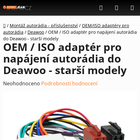
Přejít
Hledat
NÁKUP
na
KOŠÍK
obsah
Domů
/
Montáž autorádia - příslušenství
/
OEM/ISO adaptéry pro
autorádia
/
Deawoo
/
OEM / ISO adaptér pro napájení autorádia
do Deawoo - starší modely
OEM / ISO adaptér pro
napájení autorádia do
Deawoo - starší modely
Průměrné
Neohodnoceno
Podrobnosti hodnocení
hodnocení
produktu
je
0,0
z
5