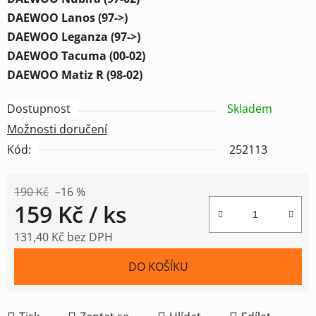
DAEWOO Lanos (97->)
DAEWOO Leganza (97->)
DAEWOO Tacuma (00-02)
DAEWOO Matiz R (98-02)
Dostupnost
Skladem
Možnosti doručení
Kód:
252113
190 Kč
–16 %
159 Kč
/ ks
131,40 Kč bez DPH
Měrná cena:
DO KOŠÍKU