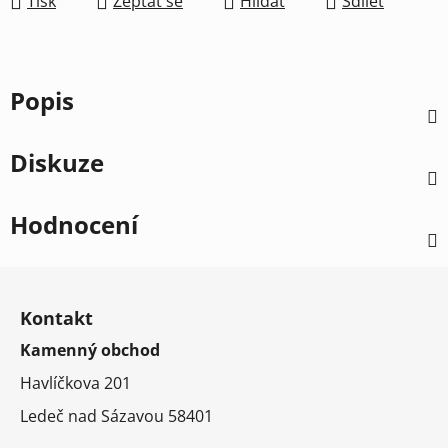
Tisk
Zeptat se
Hlídat
Sdílet
Popis
Diskuze
Hodnocení
Z
á
Kontakt
p
Kamenný obchod
a
t
Havlíčkova 201
í
Ledeč nad Sázavou 58401