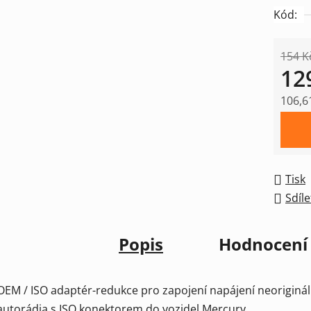
Kód:
154 K
12
106,6
Měrná
Tisk
Sdíle
Popis
Hodnocení
OEM / ISO adaptér-redukce pro zapojení napájení neoriginá
autorádia s ISO konektorem do vozidel Mercury