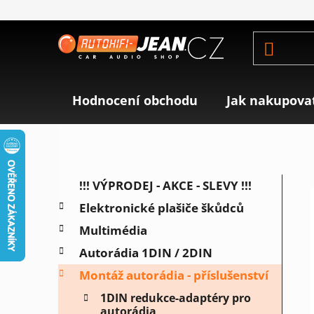
Přejít
na
obsah
Hodnocení obchodu
Jak nakupova
P
K
Přeskočit
!!! VÝPRODEJ - AKCE - SLEVY !!!
a
o
kategorie
Elektronické plašiče škůdců
t
s
e
Multimédia
t
g
r
Autorádia 1DIN / 2DIN
o
a
r
Montáž autorádia - příslušenství
i
n
1DIN redukce-adaptéry pro
e
n
autorádia