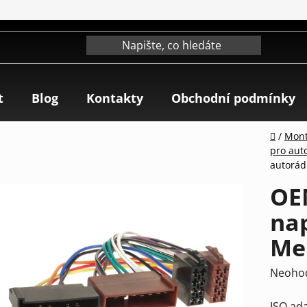
t
Blog
Kontakty
Obchodní podmínky
Domů
/
Mont
pro aut
autorád
OE
nap
Mer
Průmě
Neoho
hodnoc
ISO ad