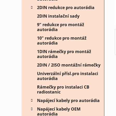
í
2DIN redukce pro autorádia
p
2DIN instalační sady
a
n
9" redukce pro montáž
autorádia
e
l
10" redukce pro montáž
autorádia
1DIN rámečky pro montáž
autorádia
2DIN / 2ISO montážní rámečky
Univerzální přísl.pro instalaci
autorádia
Rámečky pro instalaci CB
radiostanic
Napájecí kabely pro autorádia
Napájecí kabely OEM
autorádia