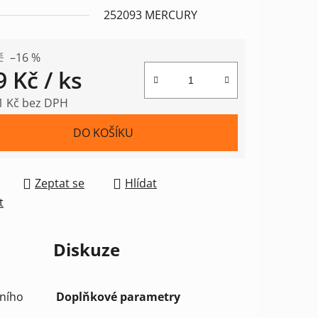
252093 MERCURY
č
–16 %
9 Kč
/ ks
1 Kč bez DPH
 cena:
DO KOŠÍKU
Zeptat se
Hlídat
t
Diskuze
lního
Doplňkové parametry