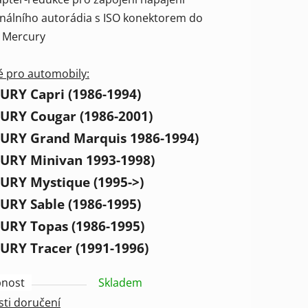
tu
inálního autorádia s ISO konektorem do
l Mercury
 pro automobily:
RY Capri (1986-1994)
ek.
URY Cougar (1986-2001)
URY Grand Marquis 1986-1994)
URY Minivan 1993-1998)
RY Mystique (1995->)
RY Sable (1986-1995)
RY Topas (1986-1995)
RY Tracer (1991-1996)
nost
Skladem
ti doručení