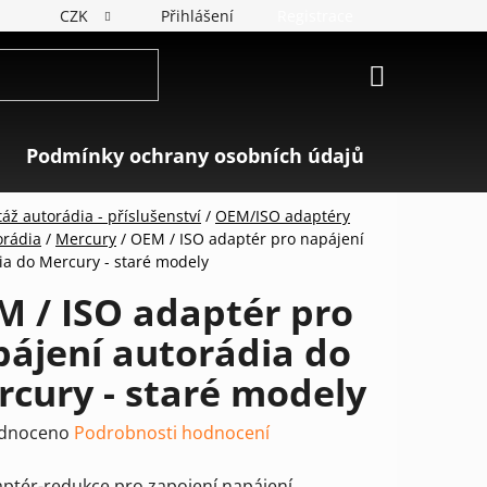
CZK
Přihlášení
Registrace
NÁKUPNÍ
KOŠÍK
Podmínky ochrany osobních údajů
Značky
áž autorádia - příslušenství
/
OEM/ISO adaptéry
orádia
/
Mercury
/
OEM / ISO adaptér pro napájení
ia do Mercury - staré modely
M / ISO adaptér pro
ájení autorádia do
cury - staré modely
rné
dnoceno
Podrobnosti hodnocení
ení
aptér-redukce pro zapojení napájení