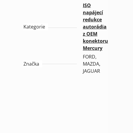
ISO
napájecí
redukce
Kategorie
autorádia
z OEM
konektoru
Mercury
FORD,
Značka
MAZDA,
JAGUAR