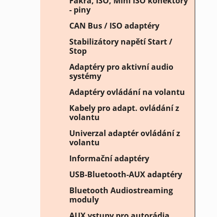
Fakra, ISO, Mini ISO konektory
- piny
CAN Bus / ISO adaptéry
Stabilizátory napětí Start /
Stop
Adaptéry pro aktivní audio
systémy
Adaptéry ovládání na volantu
Kabely pro adapt. ovládání z
volantu
Univerzal adaptér ovládání z
volantu
Informační adaptéry
USB-Bluetooth-AUX adaptéry
Bluetooth Audiostreaming
moduly
AUX vstupy pro autorádia