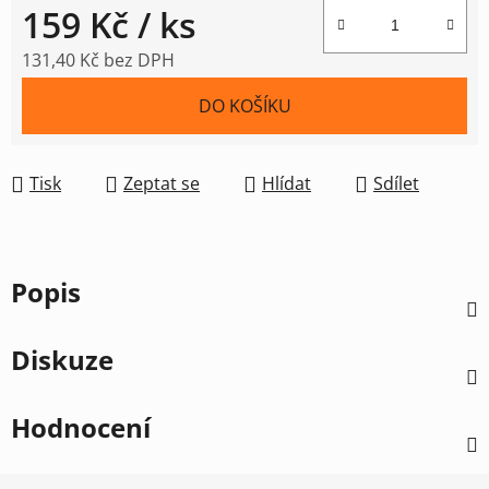
159 Kč
/ ks
131,40 Kč bez DPH
Měrná cena:
DO KOŠÍKU
Tisk
Zeptat se
Hlídat
Sdílet
Popis
Diskuze
Hodnocení
Z