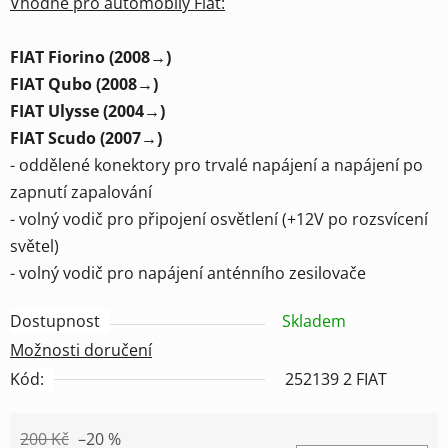
Vhodné pro automobily Fiat:
FIAT Fiorino (2008→)
FIAT Qubo (2008→)
FIAT Ulysse (2004→)
FIAT Scudo (2007→)
- oddělené konektory pro trvalé napájení a napájení po
zapnutí zapalování
- volný vodič pro připojení osvětlení (+12V po rozsvícení
světel)
- volný vodič pro napájení anténního zesilovače
Dostupnost
Skladem
Možnosti doručení
Kód:
252139 2 FIAT
200 Kč
–20 %