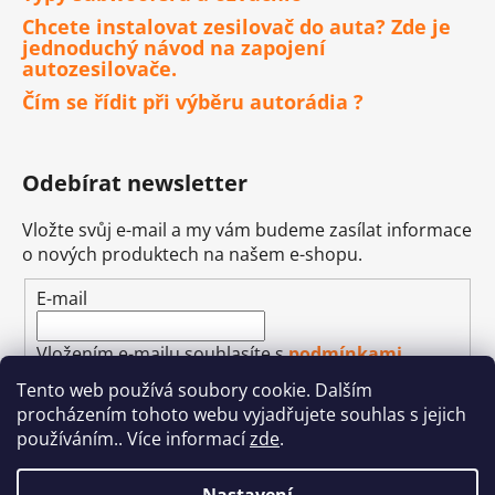
Chcete instalovat zesilovač do auta? Zde je
jednoduchý návod na zapojení
autozesilovače.
Čím se řídit při výběru autorádia ?
Odebírat newsletter
Vložte svůj e-mail a my vám budeme zasílat informace
o nových produktech na našem e-shopu.
E-mail
Vložením e-mailu souhlasíte s
podmínkami
ochrany osobních údajů
Tento web používá soubory cookie. Dalším
procházením tohoto webu vyjadřujete souhlas s jejich
PŘIHLÁSIT SE
používáním.. Více informací
zde
.