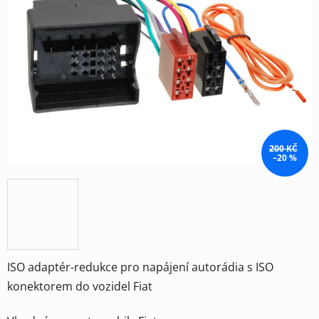
5
hvězdiček.
200 KČ
–20 %
ISO adaptér-redukce pro napájení autorádia s ISO
konektorem do vozidel Fiat