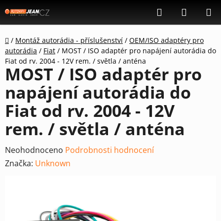
Přejít
Hledat
NÁKUP
na
KOŠÍK
obsah
Domů
/
Montáž autorádia - příslušenství
/
OEM/ISO adaptéry pro
autorádia
/
Fiat
/
MOST / ISO adaptér pro napájení autorádia do
Fiat od rv. 2004 - 12V rem. / světla / anténa
MOST / ISO adaptér pro
napájení autorádia do
Fiat od rv. 2004 - 12V
rem. / světla / anténa
Průměrné
Neohodnoceno
Podrobnosti hodnocení
hodnocení
Značka:
Unknown
produktu
je
0,0
z