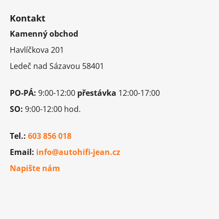
á
Kontakt
p
Kamenný obchod
a
t
Havlíčkova 201
í
Ledeč nad Sázavou 58401
PO-PÁ:
9:00-12:00
přestávka
12:00-17:00
SO:
9:00-12:00 hod.
Tel.:
603 856 018
Email:
info@autohifi-jean.cz
Napište nám