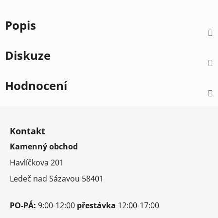
Popis
Diskuze
Hodnocení
Z
á
Kontakt
p
Kamenný obchod
a
t
Havlíčkova 201
í
Ledeč nad Sázavou 58401
PO-PÁ:
9:00-12:00
přestávka
12:00-17:00