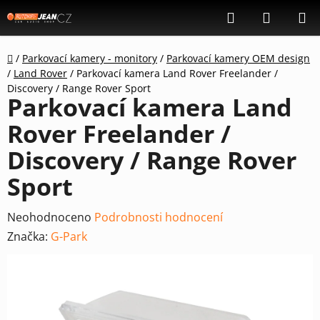
Přejít
Hledat
NÁKUP
na
KOŠÍK
obsah
Domů
/
Parkovací kamery - monitory
/
Parkovací kamery OEM design
/
Land Rover
/
Parkovací kamera Land Rover Freelander /
Discovery / Range Rover Sport
Parkovací kamera Land
Rover Freelander /
Discovery / Range Rover
Sport
Průměrné
Neohodnoceno
Podrobnosti hodnocení
hodnocení
Značka:
G-Park
produktu
je
0,0
z