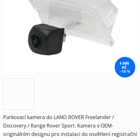
5
hvězdiček.
1 390
KČ
–10 %
Parkovací kamera do LAND ROVER Freelander /
Discovery / Range Rover Sport. Kamera v OEM-
originálním designu pro instalaci do osvětlení registrační