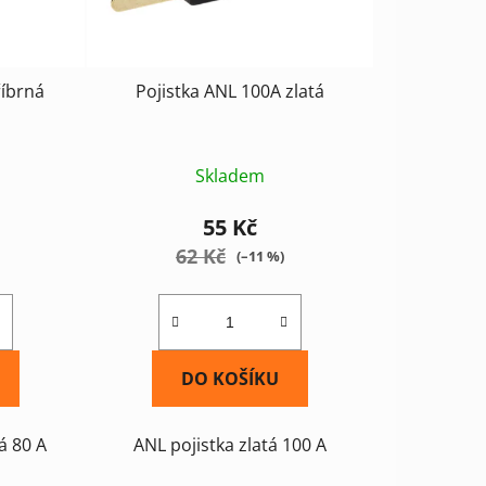
t
ů
říbrná
Pojistka ANL 100A zlatá
Skladem
55 Kč
62 Kč
(–11 %)
DO KOŠÍKU
á 80 A
ANL pojistka zlatá 100 A