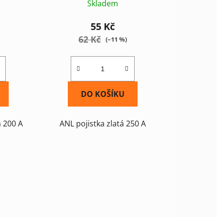
Skladem
55 Kč
62 Kč
(–11 %)
DO KOŠÍKU
á 200 A
ANL pojistka zlatá 250 A