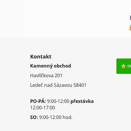
Z
á
Kontakt
p
Kamenný obchod
a
Havlíčkova 201
t
í
Ledeč nad Sázavou 58401
PO-PÁ:
9:00-12:00
přestávka
12:00-17:00
SO:
9:00-12:00 hod.