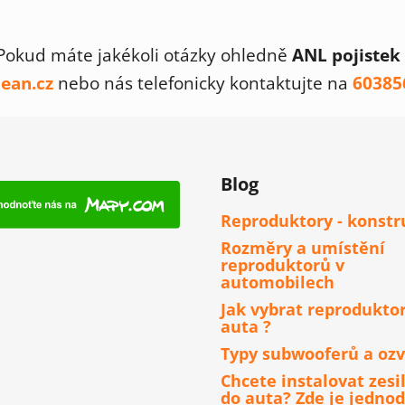
O
v
Pokud máte jakékoli otázky ohledně
ANL pojistek
l
á
jean.cz
nebo nás telefonicky kontaktujte na
60385
d
a
c
í
p
Blog
r
v
Reproduktory - konstr
k
Rozměry a umístění
y
reproduktorů v
v
automobilech
ý
Jak vybrat reprodukto
p
auta ?
i
Typy subwooferů a ozv
s
u
Chcete instalovat zesi
do auta? Zde je jedno