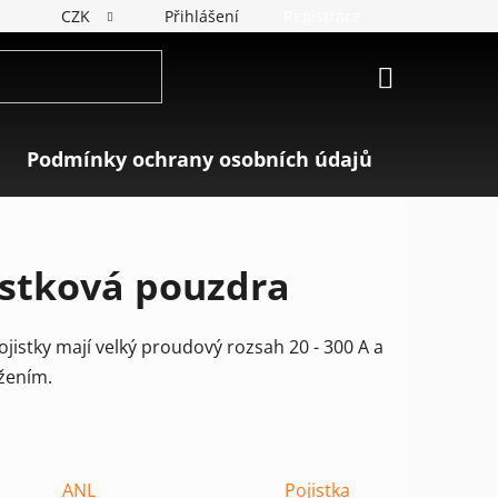
CZK
Přihlášení
Registrace
NÁKUPNÍ
KOŠÍK
Podmínky ochrany osobních údajů
Značky
istková pouzdra
jistky mají velký proudový rozsah 20 - 300 A a
ížením.
ANL
Pojistka