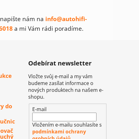
napište nám na
info@autohifi-
6018
a mi Vám rádi poradíme.
Odebírat newsletter
ukce
Vložte svůj e-mail a my vám
budeme zasílat informace o
nových produktech na našem e-
shopu.
ry do
E-mail
učnic
Vložením e-mailu souhlasíte s
lovač
podmínkami ochrany
duchý
osobních údajů