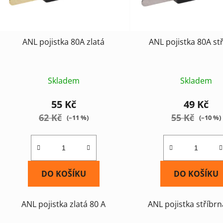
r
o
d
ANL pojistka 80A zlatá
ANL pojistka 80A st
u
k
t
Skladem
Skladem
ů
55 Kč
49 Kč
62 Kč
55 Kč
(–11 %)
(–10 %)
DO KOŠÍKU
DO KOŠÍKU
ANL pojistka zlatá 80 A
ANL pojistka stříbrn