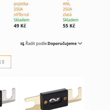
pojistka
ANL
250A
250A
stříbrná
zlatá
Skladem
Skladem
49 Kč
55 Kč
Ř
Řadit podle:
Doporučujeme
a
z
e
R
n
í
p
r
o
d
u
k