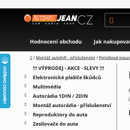
Přejít
na
obsah
Hodnocení obchodu
Jak nakupova
Domů
/
Montáž autohifi - příslušenství
/
Pojistková pouzdr
P
K
Přeskočit
!!! VÝPRODEJ - AKCE - SLEVY !!!
a
o
kategorie
Elektronické plašiče škůdců
t
s
e
Multimédia
t
g
r
Autorádia 1DIN / 2DIN
o
a
r
Montáž autorádia - příslušenství
i
n
Reproduktory do auta
e
n
Zesilovače do auta
í