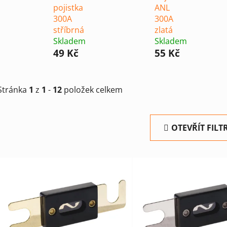
pojistka
ANL
300A
300A
stříbrná
zlatá
Skladem
Skladem
49 Kč
55 Kč
Stránka
1
z
1
-
12
položek celkem
OTEVŘÍT FILT
V
ý
p
i
s
p