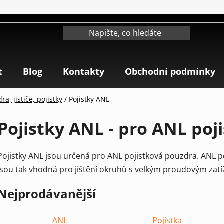
t
Blog
Kontakty
Obchodní podmínky
a, jističe, pojistky
/
Pojistky ANL
Pojistky ANL - pro ANL poj
Pojistky ANL jsou určená pro ANL pojistková pouzdra. ANL po
jsou tak vhodná pro jištění okruhů s velkým proudovým zat
Nejprodávanější
ANL
Pojistka