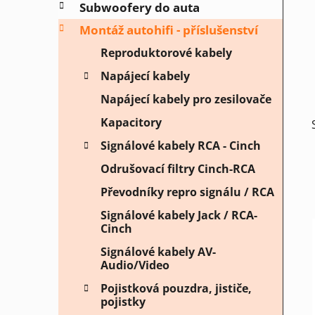
Subwoofery do auta
p
a
Montáž autohifi - příslušenství
n
Reproduktorové kabely
e
Napájecí kabely
l
Napájecí kabely pro zesilovače
Kapacitory
Signálové kabely RCA - Cinch
Odrušovací filtry Cinch-RCA
Převodníky repro signálu / RCA
Signálové kabely Jack / RCA-
Cinch
Signálové kabely AV-
Audio/Video
Pojistková pouzdra, jističe,
pojistky