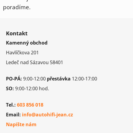
í
p
poradíme.
r
v
Z
k
á
y
Kontakt
p
v
Kamenný obchod
a
ý
t
p
Havlíčkova 201
i
í
Ledeč nad Sázavou 58401
s
u
PO-PÁ:
9:00-12:00
přestávka
12:00-17:00
SO:
9:00-12:00 hod.
Tel.:
603 856 018
Email:
info@autohifi-jean.cz
Napište nám