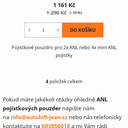
1 161 Kč
1 290 Kč
(–10 %)
DO KOŠÍKU
Pojistkové pouzdro pro 2x ANL nebo 4x mini ANL
pojistky
4
položek celkem
O
v
l
Pokud máte jakékoli otázky ohledně
ANL
á
pojistkových pouzder
napište nám
d
a
na
info@autohifi-jean.cz
nebo nás telefonicky
c
kontaktujte na
603856018
a mi Vám rádi