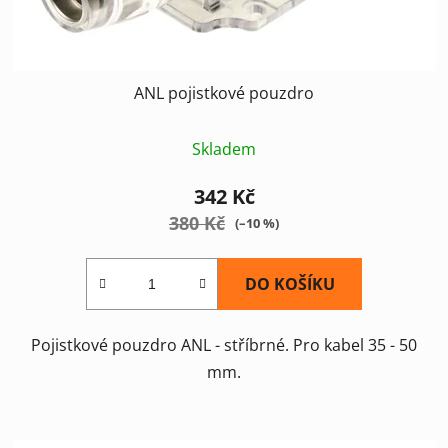
k
t
ů
ANL pojistkové pouzdro
Skladem
342 Kč
380 Kč
(–10 %)
DO KOŠÍKU
Pojistkové pouzdro ANL - stříbrné. Pro kabel 35 - 50
mm.