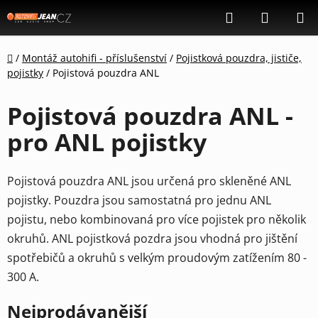
Přejít
Hledat
NÁKUP
na
KOŠÍK
obsah
Domů
/
Montáž autohifi - příslušenství
/
Pojistková pouzdra, jističe,
pojistky
/
Pojistová pouzdra ANL
Pojistová pouzdra ANL -
pro ANL pojistky
Pojistová pouzdra ANL jsou určená pro skleněné ANL
pojistky. Pouzdra jsou samostatná pro jednu ANL
pojistu, nebo kombinovaná pro více pojistek pro několik
okruhů. ANL pojistková pozdra jsou vhodná pro jištění
spotřebičů a okruhů s velkým proudovým zatížením 80 -
300 A.
Nejprodávanější