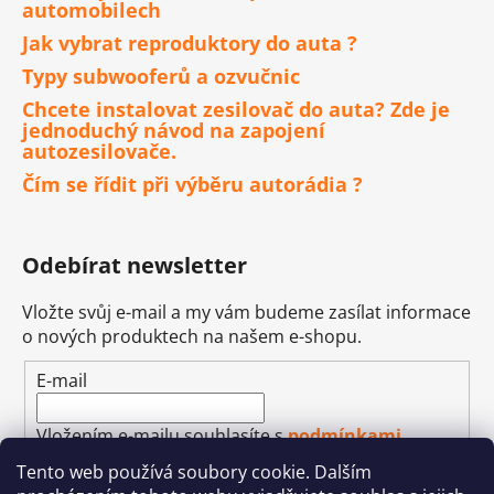
automobilech
Jak vybrat reproduktory do auta ?
Typy subwooferů a ozvučnic
Chcete instalovat zesilovač do auta? Zde je
jednoduchý návod na zapojení
autozesilovače.
Čím se řídit při výběru autorádia ?
Odebírat newsletter
Vložte svůj e-mail a my vám budeme zasílat informace
o nových produktech na našem e-shopu.
E-mail
Vložením e-mailu souhlasíte s
podmínkami
ochrany osobních údajů
Tento web používá soubory cookie. Dalším